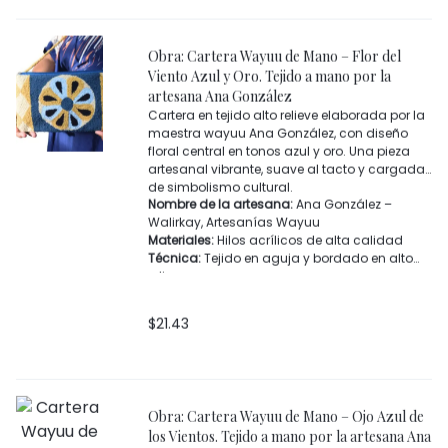
Colores predominantes:
Azul cielo, fucsia,
crema, dorado y negro
Cierre:
Cremallera superior
Obra: Cartera Wayuu de Mano – Flor del
Asa:
Asa lateral corta tejida a mano
Viento Azul y Oro. Tejido a mano por la
Categoría:
Carteras y accesorios artesanales
artesana Ana González
Wayuu
Cartera en tejido alto relieve elaborada por la
maestra wayuu Ana González, con diseño
floral central en tonos azul y oro. Una pieza
artesanal vibrante, suave al tacto y cargada
de simbolismo cultural.
Nombre de la artesana:
Ana González –
Walirkay, Artesanías Wayuu
Materiales:
Hilos acrílicos de alta calidad
Técnica:
Tejido en aguja y bordado en alto
relieve
Características:
Diseño floral central,
geometrías laterales, borlas tejidas a mano
$
21.43
Cierre:
Cremallera superior reforzada
Origen:
Comunidad Wayuu, La Guajira –
Colombia
Obra: Cartera Wayuu de Mano – Ojo Azul de
los Vientos. Tejido a mano por la artesana Ana