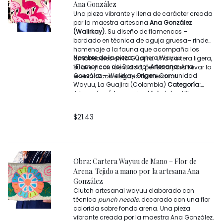
Ana González
Una pieza vibrante y llena de carácter creada
por la maestra artesana
Ana González
(Walirkay)
. Su diseño de flamencos –
bordado en técnica de aguja gruesa– rinde
homenaje a la fauna que acompaña los
Nombre de la pieza:
Cartera Wayuu
amaneceres en la Guajira. Una cartera ligera,
“Flamencos del Desierto”
Artesana:
Ana
suave y con identidad, perfecta para llevar lo
González – Walirkay
Origen:
Comunidad
esencial con elegancia artesanal.
Wayuu, La Guajira (Colombia)
Categoría:
Artesanías / Accesorios
Materiales:
Hilos
sintéticos de alta resistencia
Técnica:
Tejido
manual + bordado en relieve (puntadas de
$
21.43
aguja gruesa)
Colores predominantes:
Fucsia, rosa, beige, negro
Cierre:
Cremallera
superior
Detalles:
Borlas laterales tejidas a
mano, manija trenzada artesanal
Obra: Cartera Wayuu de Mano – Flor de
Arena. Tejido a mano por la artesana Ana
González
Clutch artesanal wayuu elaborado con
técnica
punch needle
, decorado con una flor
colorida sobre fondo arena. Una pieza
vibrante creada por la maestra Ana González.