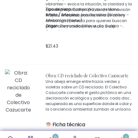
vibrantes— evoca la intuición, la claridad y la
Tipo de pieza:
Cartera Wayuu de Mano
conexión espiritual propia de la cosmovisión
Artista / Artesana:
Ana González (Walirkay –
Wayuu. Una pieza potente, llena de color y
Artesanías Wayuu)
simbología, perfecta para quienes buscan
Origen:
Comunidad Wayuu, La Guajira –
portar arte y tradición en el día a día.
Colombia
Técnica:
Tejido Wayuu tradicional
Materiales:
Hilos de algodón de alta
$
21.43
resistencia
Colores:
Multicolor (verde, amarillo, naranja,
rosado, azul, blanco y negro)
Detalles:
Borlas laterales tejidas a mano,
cierre superior, iconografía del “ojo protector”
Obra: CD reciclado de Colectivo Cazucarte
Una abeja emerge entre trazos verdes y
violetas sobre un CD reciclado. El Colectivo
Cazucarte convierte el gesto pictórico en una
declaración ecológica y poética: cada disco
recuperado es una superficie donde el color y
la conciencia ambiental zumban al unísono.
Ficha técnica
0
1