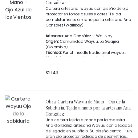
González
Cartera artesanal wayuu con diseño de ojo
protector en tonos azules y ocres. Tejida
completamente a mano por la artesana Ana
González (Walirkay).
Artesana:
Ana González — Walirkay
Origen:
Comunidad Wayuu, La Guajira
(Colombia)
Técnica:
Punch needle tradicional wayuu
Materiales:
Hilos acrílicos de alta resistencia
Colores predominantes:
Azul oscuro,
turquesa, blanco y ocre
$
21.43
Cierre:
Cremallera superior
Detalles adicionales:
Borlas laterales hechas
a mano
Uso recomendado:
Cartera de mano o
bandolera ligera
Obra: Cartera Wayuu de Mano – Ojo de la
Elaboración:
Trabajo 100% artesanal
Sabiduría. Tejido a mano por la artesana Ana
González
Una cartera tejida a mano por la maestra
Ana González, artesana Wayuu con décadas
de legado en su oficio. Su diseño central —un
gran ojo protector rodeado de geometrías