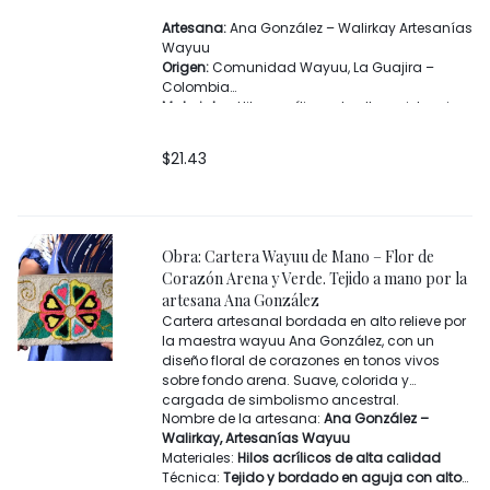
Artesana:
Ana González – Walirkay Artesanías
Wayuu
Origen:
Comunidad Wayuu, La Guajira –
Colombia
Materiales:
Hilos acrílicos de alta resistencia y
herrajes metálicos
Técnica:
Bordado
punch needle
y tejido
$
21.43
manual wayuu
Correa:
Tejida a mano en hilo acrílico
Cierre:
Cremallera superior
Acabados:
Borlas artesanales hechas a
mano
Obra: Cartera Wayuu de Mano – Flor de
Uso sugerido:
Clutch de mano o bolso
Corazón Arena y Verde. Tejido a mano por la
pequeño multiusos (accesorios, cosmética
artesana Ana González
ligera, esenciales diarios)
Cartera artesanal bordada en alto relieve por
la maestra wayuu Ana González, con un
diseño floral de corazones en tonos vivos
sobre fondo arena. Suave, colorida y
cargada de simbolismo ancestral.
Nombre de la artesana:
Ana González –
Walirkay, Artesanías Wayuu
Materiales:
Hilos acrílicos de alta calidad
Técnica:
Tejido y bordado en aguja con alto