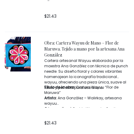
relieve
Características:
Diseño floral de corazones,
espirales decorativos, hojas laterales
$
21.43
bordadas, borla lateral
Cierre:
Cremallera superior
Origen:
Comunidad Wayuu, La Guajira –
Colombia
Obra: Cartera Wayuu de Mano – Flor de
Maruwa. Tejido a mano por la artesana Ana
González
Cartera artesanal Wayuu elaborada por la
maestra Ana González con técnica de punch
needle. Su diseño floral y colores vibrantes
homenajean la iconografía tradicional
wayuu, ofreciendo una pieza única, suave al
Título de la obra:
Cartera Wayuu “Flor de
tacto y perfecta para uso diario.
Maruwa”
Artista:
Ana González – Walirkay, artesana
wayuu
Origen cultural
: Pueblo Wayuu, La Guajira
(Colombia)
Técnica:
Punch needle sobre tejido base
$
21.43
wayuu
Materiales:
Hilos acrílicos de alta calidad