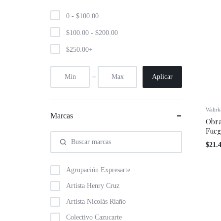
Experiencia
0 -
$
100.00
$
100.00
-
$
200.00
Gestión o 
$
250.00
+
Aplicar
Walirk
Marcas
Obra
Fueg
$
21.
Agrupación Expresarte
Artista Henry Cruz
Artista Nicolás Riaño
Colectivo Cazucarte