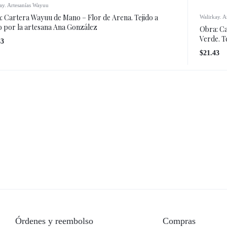
ay. Artesanías Wayuu
: Cartera Wayuu de Mano – Flor de Arena. Tejido a
Walirkay. A
 por la artesana Ana González
Obra: Ca
Verde. T
43
$
21.43
Órdenes y reembolso
Compras