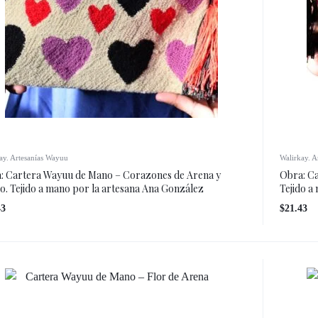
s culturales
producción de eventos
ay. Artesanías Wayuu
Walirkay. A
: Cartera Wayuu de Mano – Corazones de Arena y
Obra: Ca
o. Tejido a mano por la artesana Ana González
Tejido a
43
$
21.43