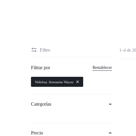
Artes Escé
Patrimonio 
ancestrales
Filtro
1–4 de 20
Tecnología 
Filtrar por
Restablecer
Audiovisua
Walirkay. Artesanías Wayuu
Cocina trad
Categorías
alimentario
Educación a
Precio