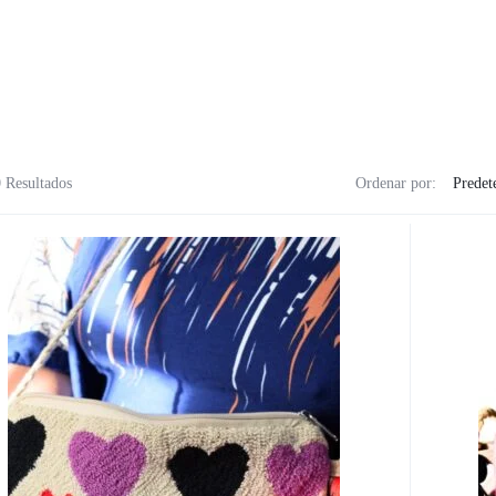
nicas
cultural y Saberes
 Resultados
Ordenar por:
y arte generativo
l y Medios digitales
icional y Saberes
s
rtística y cultural