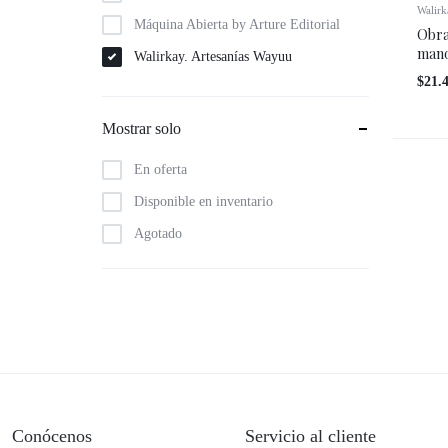
Walirk
Máquina Abierta by Arture Editorial
Obra
mano
Walirkay. Artesanías Wayuu
$
21.
Wanda Pot
Mostrar solo
En oferta
Disponible en inventario
Agotado
Conócenos
Servicio al cliente