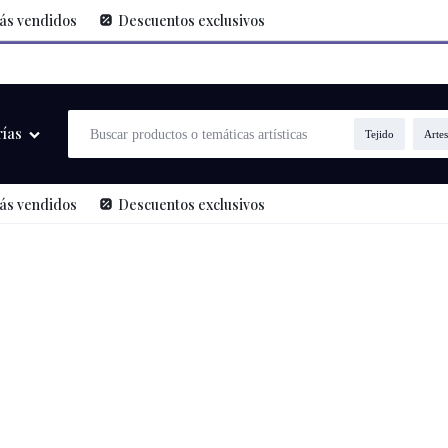
ás vendidos
Descuentos exclusivos
io de las Culturas, las Artes y los Saberes de Colombia
, a través del
Progra
rías
Tejido
Artes
ás vendidos
Descuentos exclusivos
icas y Visuales
arias y Oralidad
ías Wayuu
a, gráfico, industrial)
ras