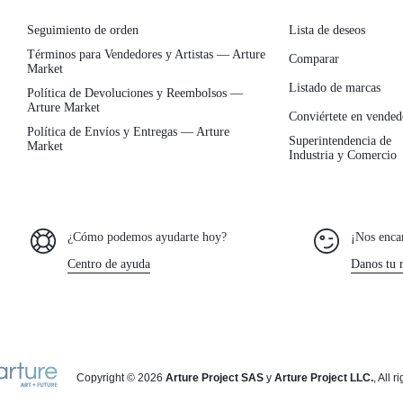
Seguimiento de orden
Lista de deseos
Términos para Vendedores y Artistas — Arture
Comparar
Market
Listado de marcas
Política de Devoluciones y Reembolsos —
Arture Market
Conviértete en vended
Política de Envíos y Entregas — Arture
Superintendencia de
Market
Industria y Comercio
¿Cómo podemos ayudarte hoy?
¡Nos encan
Centro de ayuda
Danos tu 
Copyright © 2026
Arture Project SAS
y
Arture Project LLC.
, All 