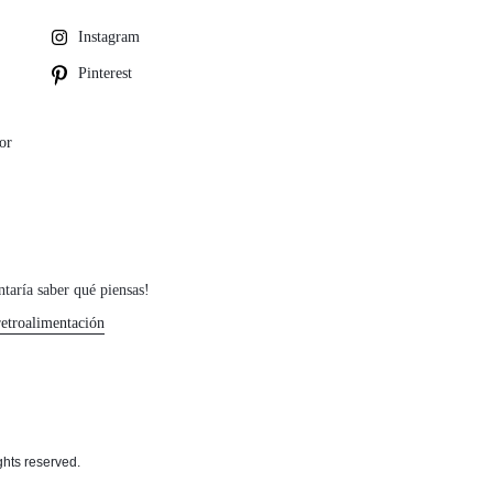
Instagram
Pinterest
or
taría saber qué piensas!
retroalimentación
rights reserved.