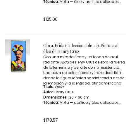
Técnica:
Mixta — óleo y acrílico aplicados
con pincel, brocha y espátula
Año:
s.f.
Categoría:
Artes plásticas y visuales / Pintura
$
125.00
Materiales:
Lienzo entelado, bastidor de
madera
Lugar de creación:
Bogotá, Colombia
Temas:
Naturaleza, color, forma, vitalidad,
abstracción orgánica
Obra: Frida (Coleccionable #2). Pintura al
Firma:
Henry Cruz
óleo de Henry Cruz
Con una mirada firme y un fondo de azul
radiante,
Frida
de Henry Cruz celebra la fuerza
de lo femenino y del arte como resistencia.
Una pieza de color intenso y trazo decidido,
donde la figura icónica se reinterpreta desde
la emoción y la identidad latinoamericana.
Título:
Frida
Autor:
Henry Cruz
Dimensiones:
120 × 60 cm
Técnica:
Mixta — acrílico y óleo aplicados
con pincel, brocha y espátula
Año:
s.f.
Categoría:
Artes plásticas y visuales / Pintura
$
178.57
Materiales:
Lienzo entelado, bastidor de
madera