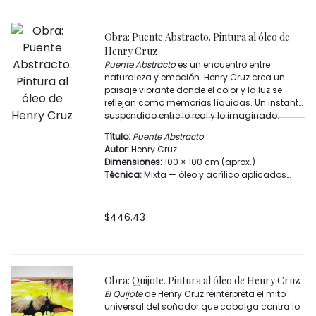
Lugar de creación:
Bogotá, Colombia
Temas:
Identidad, feminidad, arte
latinoamericano, retrato
Obra: Puente Abstracto. Pintura al óleo de
Firma:
Henry Cruz
Henry Cruz
Puente Abstracto
es un encuentro entre
naturaleza y emoción. Henry Cruz crea un
paisaje vibrante donde el color y la luz se
reflejan como memorias líquidas. Un instante
suspendido entre lo real y lo imaginado.
Título:
Puente Abstracto
Autor:
Henry Cruz
Dimensiones:
100 × 100 cm (aprox.)
Técnica:
Mixta — óleo y acrílico aplicados
con pincel, brocha y espátula
Año:
s.f.
Categoría:
Artes plásticas y visuales / Pintura
$
446.43
Materiales:
Lienzo entelado, bastidor de
madera
Lugar de creación:
Bogotá, Colombia
Temas:
Paisaje, memoria, color, tránsito,
naturaleza simbólica
Obra: Quijote. Pintura al óleo de Henry Cruz
Firma:
Henry Cruz
El Quijote
de Henry Cruz reinterpreta el mito
universal del soñador que cabalga contra lo