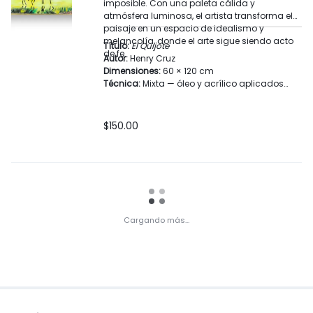
imposible. Con una paleta cálida y
atmósfera luminosa, el artista transforma el
paisaje en un espacio de idealismo y
melancolía, donde el arte sigue siendo acto
Título:
El Quijote
de fe.
Autor:
Henry Cruz
Dimensiones:
60 × 120 cm
Técnica:
Mixta — óleo y acrílico aplicados
con pincel, brocha y espátula
Año:
s.f.
Categoría:
Artes plásticas y visuales / Pintura
$
150.00
Materiales:
Lienzo entelado, bastidor de
madera
Lugar de creación:
Bogotá, Colombia
Temas:
Sueño, búsqueda, utopía, tradición
pictórica
Firma:
Henry Cruz
Cargando más...