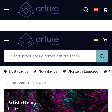
Proyecto apoyado por el
Ministerio de las Culturas, las Artes y l
Destacados
Novedades
Ofertas relámpago
M
Portada
»
Artista Henry Cruz
Artista Henry
Cruz